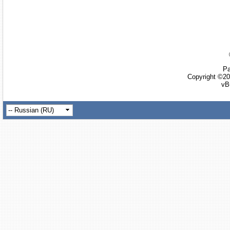
Ра
Copyright ©20
vB