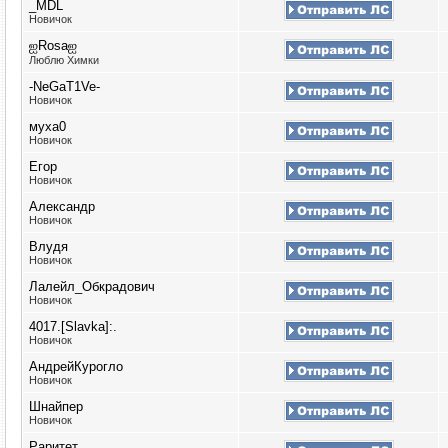
_MDL
Новичок
ஐRosaஐ
Люблю Химки
-NeGaT1Ve-
Новичок
муха0
Новичок
Егор
Новичок
Александр
Новичок
Влудя
Новичок
Лалейл_Обкрадович
Новичок
4017.[Slavka]:.
Новичок
АндрейКурогло
Новичок
Шнайпер
Новичок
Раритет