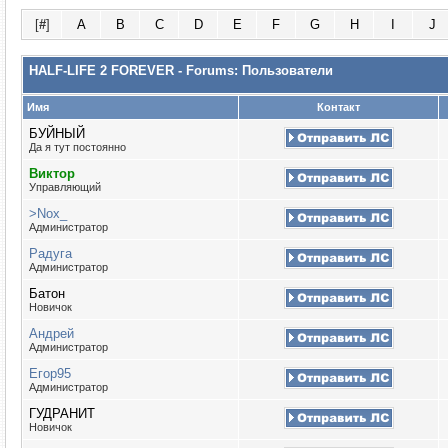
[
#
]
A
B
C
D
E
F
G
H
I
J
HALF-LIFE 2 FOREVER - Forums: Пользователи
Имя
Контакт
БУЙНЫЙ
Да я тут постоянно
Виктор
Управляющий
>Nox_
Администратор
Радуга
Администратор
Батон
Новичок
Андрей
Администратор
Егор95
Администратор
ГУДРАНИТ
Новичок