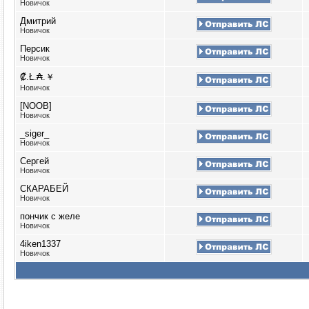
Новичок
Дмитрий
Новичок
Персик
Новичок
₡.Ł.₳.￥
Новичок
[NOOB]
Новичок
_siger_
Новичок
Сергей
Новичок
СКАРАБЕЙ
Новичок
пончик с желе
Новичок
4iken1337
Новичок