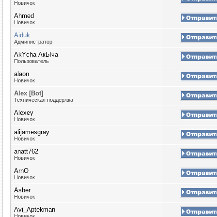
Новичок
Ahmed
Новичок
Aiduk
Администратор
AkYcha АкЫча
Пользователь
alaon
Новичок
Alex [Bot]
Техническая поддержка
Alexey
Новичок
alijamesgray
Новичок
anatt762
Новичок
ArnO
Новичок
Asher
Новичок
Avi_Aptekman
Новичок