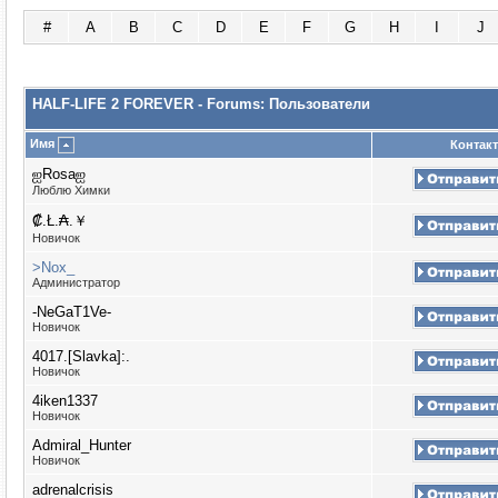
#
A
B
C
D
E
F
G
H
I
J
HALF-LIFE 2 FOREVER - Forums: Пользователи
Имя
Контакт
ஐRosaஐ
Люблю Химки
₡.Ł.₳.￥
Новичок
>Nox_
Администратор
-NeGaT1Ve-
Новичок
4017.[Slavka]:.
Новичок
4iken1337
Новичок
Admiral_Hunter
Новичок
adrenalcrisis