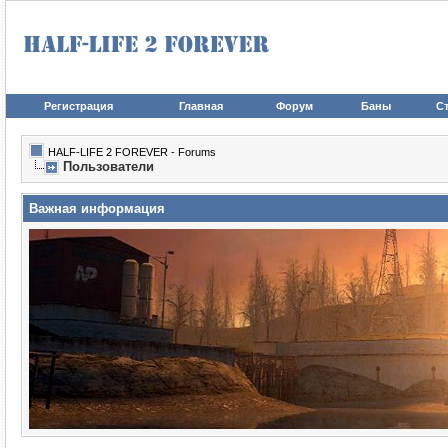
Регистрация
Главная
Форум
Баны
Ст
HALF-LIFE 2 FOREVER - Forums
Пользователи
Важная информация