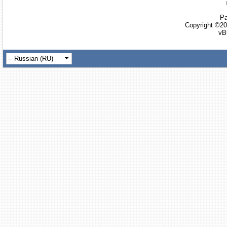
Ра
Copyright ©20
vB