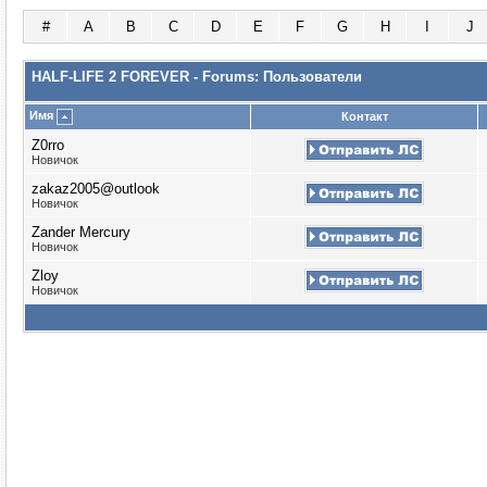
#
A
B
C
D
E
F
G
H
I
J
HALF-LIFE 2 FOREVER - Forums: Пользователи
Имя
Контакт
Z0rro
Новичок
zakaz2005@outlook
Новичок
Zander Mercury
Новичок
Zloy
Новичок