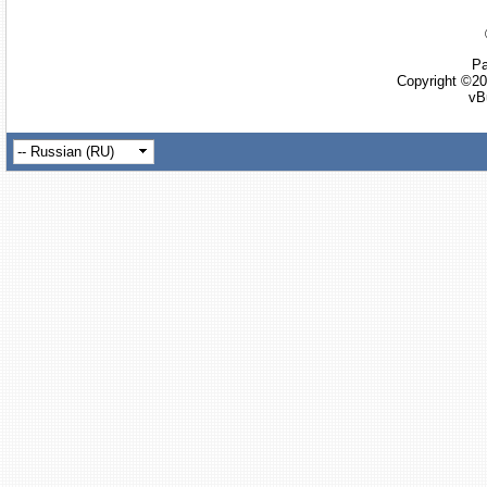
Ра
Copyright ©20
vB