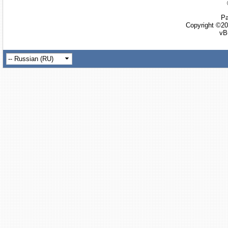
Ра
Copyright ©20
vB