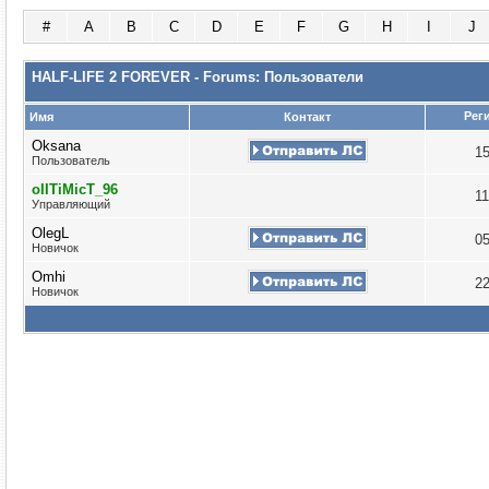
#
A
B
C
D
E
F
G
H
I
J
HALF-LIFE 2 FOREVER - Forums: Пользователи
Рег
Имя
Контакт
Oksana
1
Пользователь
oIITiMicT_96
1
Управляющий
OlegL
0
Новичок
Omhi
2
Новичок