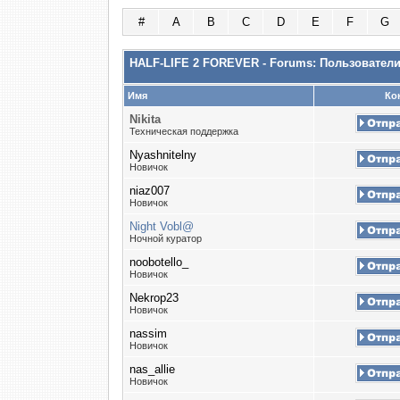
#
A
B
C
D
E
F
G
HALF-LIFE 2 FOREVER - Forums: Пользовател
Имя
Ко
Nikita
Техническая поддержка
Nyashnitelny
Новичок
niaz007
Новичок
Night Vobl@
Ночной куратор
noobotello_
Новичок
Nekrop23
Новичок
nassim
Новичок
nas_allie
Новичок