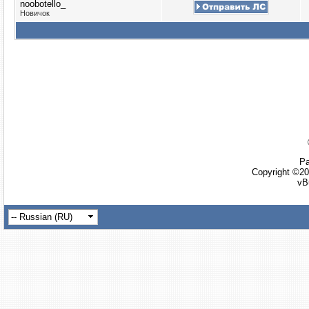
noobotello_
Новичок
Ра
Copyright ©20
vB