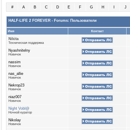
#
A
B
C
D
E
F
G
H
I
J
HALF-LIFE 2 FOREVER - Forums: Пользователи
Имя
Контакт
Nikita
Техническая поддержка
Nyashnitelny
Новичок
nassim
Новичок
nas_allie
Новичок
Nekrop23
Новичок
niaz007
Новичок
Night Vobl@
Ночной куратор
Nikolay
Новичок