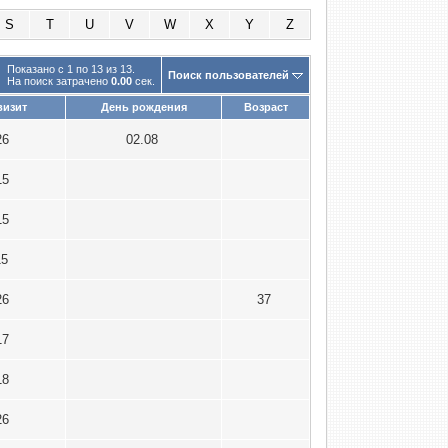
S
T
U
V
W
X
Y
Z
Показано с 1 по 13 из 13.
Поиск пользователей
На поиск затрачено
0.00
сек.
визит
День рождения
Возраст
26
02.08
15
15
15
26
37
17
18
26