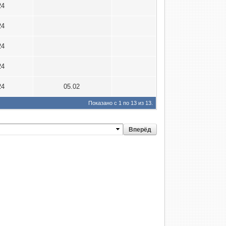
24
24
24
24
24
05.02
Показано с 1 по 13 из 13.