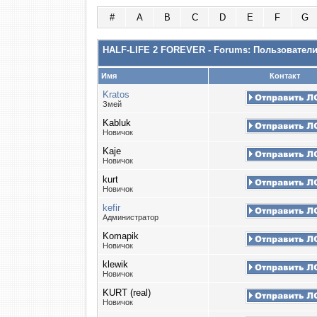
#
A
B
C
D
E
F
G
HALF-LIFE 2 FOREVER - Forums: Пользовател
Имя
Контакт
Kratos
Змей
Kabluk
Новичок
Kaje
Новичок
kurt
Новичок
kefir
Администратор
Komapik
Новичок
klewik
Новичок
KURT (real)
Новичок