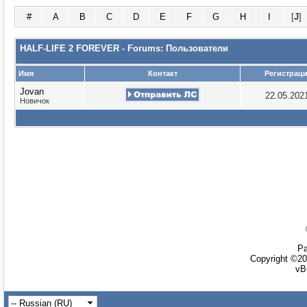
#
A
B
C
D
E
F
G
H
I
[
J
]
HALF-LIFE 2 FOREVER - Forums: Пользователи
Имя
Контакт
Регистрац
Jovan
22.05.202
Новичок
Ра
Copyright ©20
vB