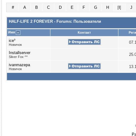
#
A
B
C
D
E
F
G
H
[
I
]
J
HALF-LIFE 2 FOREVER - Forums: Пользователи
Имя
Контакт
Рег
ice³
07.
Новичок
Installserver
25.
Silver Fox ^^
ivanmazepa
13.
Новичок
Ра