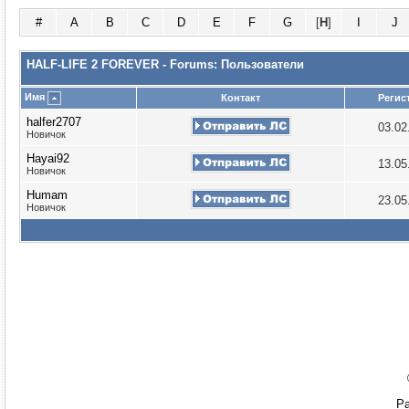
#
A
B
C
D
E
F
G
[
H
]
I
J
HALF-LIFE 2 FOREVER - Forums: Пользователи
Имя
Контакт
Регис
halfer2707
03.02
Новичок
Hayai92
13.05
Новичок
Humam
23.05
Новичок
Ра