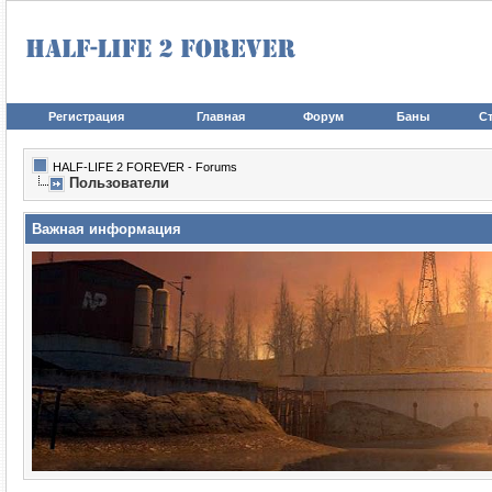
Регистрация
Главная
Форум
Баны
Ст
HALF-LIFE 2 FOREVER - Forums
Пользователи
Важная информация