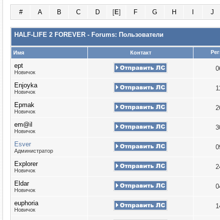
#
A
B
C
D
[
E
]
F
G
H
I
J
HALF-LIFE 2 FOREVER - Forums: Пользователи
Рег
Имя
Контакт
ept
0
Новичок
Enjoyka
1
Новичок
Epmak
2
Новичок
em@il
3
Новичок
Esver
0
Администратор
Explorer
2
Новичок
Eldar
0
Новичок
euphoria
1
Новичок