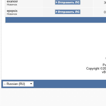
exanoor
3
Новичок
epopsis
0
Новичок
Ра
Copyright ©20
vB