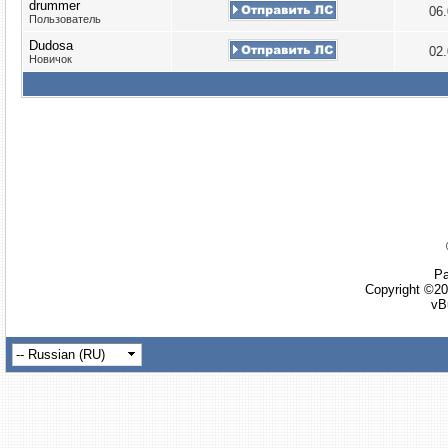
drummer
06
Пользователь
Dudosa
02
Новичок
Ра
Copyright ©20
vB