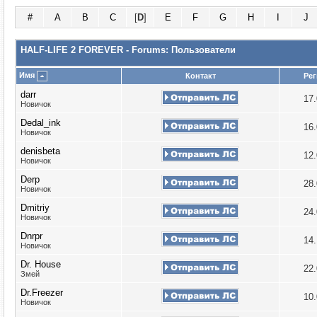
#
A
B
C
[
D
]
E
F
G
H
I
J
HALF-LIFE 2 FOREVER - Forums: Пользователи
Имя
Контакт
Рег
darr
17
Новичок
Dedal_ink
16
Новичок
denisbeta
12
Новичок
Derp
28
Новичок
Dmitriy
24
Новичок
Dnrpr
14
Новичок
Dr. House
22
Змей
Dr.Freezer
10
Новичок