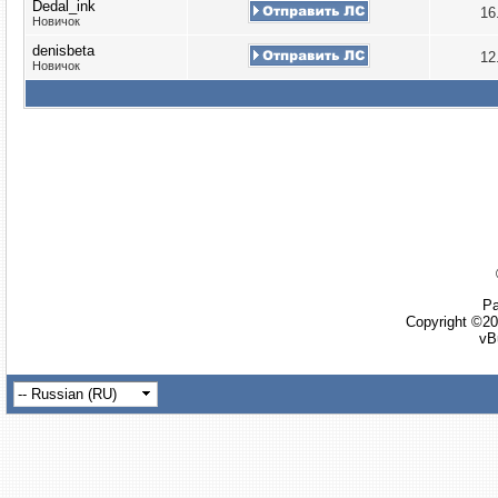
Dedal_ink
16
Новичок
denisbeta
12
Новичок
Ра
Copyright ©20
vB