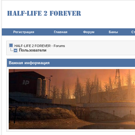
Регистрация
Главная
Форум
Баны
Ст
HALF-LIFE 2 FOREVER - Forums
Пользователи
Важная информация