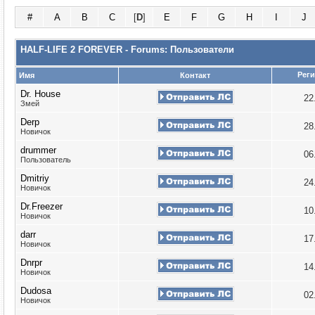
#
A
B
C
[
D
]
E
F
G
H
I
J
HALF-LIFE 2 FOREVER - Forums: Пользователи
Реги
Имя
Контакт
Dr. House
22
Змей
Derp
28
Новичок
drummer
06
Пользователь
Dmitriy
24
Новичок
Dr.Freezer
10
Новичок
darr
17
Новичок
Dnrpr
14
Новичок
Dudosa
02
Новичок