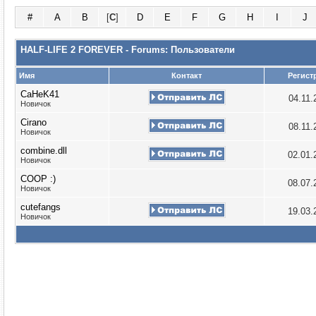
#
A
B
[
C
]
D
E
F
G
H
I
J
HALF-LIFE 2 FOREVER - Forums: Пользователи
Имя
Контакт
Регист
CaHeK41
04.11
Новичок
Cirano
08.11
Новичок
combine.dll
02.01
Новичок
COOP :)
08.07
Новичок
cutefangs
19.03
Новичок