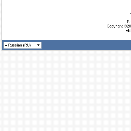
Ра
Copyright ©20
vB