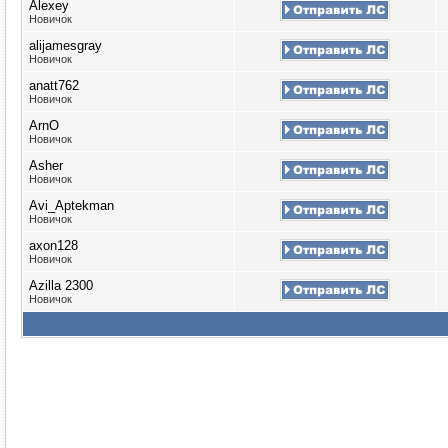
Alexey
Новичок
alijamesgray
Новичок
anatt762
Новичок
ArnO
Новичок
Asher
Новичок
Avi_Aptekman
Новичок
axon128
Новичок
Azilla 2300
Новичок