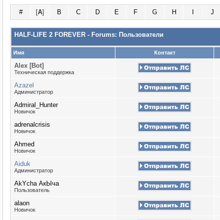
#
[
A
]
B
C
D
E
F
G
H
I
J
HALF-LIFE 2 FOREVER - Forums: Пользователи
Имя
Контакт
Alex [Bot]
Техническая поддержка
Azazel
Администратор
Admiral_Hunter
Новичок
adrenalcrisis
Новичок
Ahmed
Новичок
Aiduk
Администратор
AkYcha АкЫча
Пользователь
alaon
Новичок