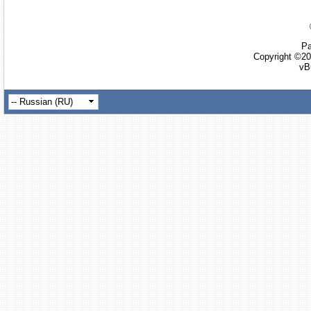
Ра
Copyright ©20
vB