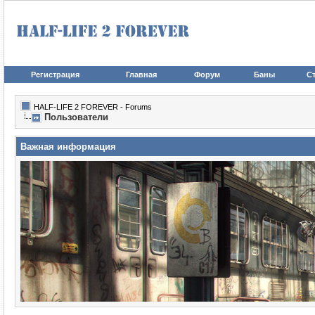
Регистрация
Главная
Форум
Баны
Ст
HALF-LIFE 2 FOREVER - Forums
Пользователи
Важная информация