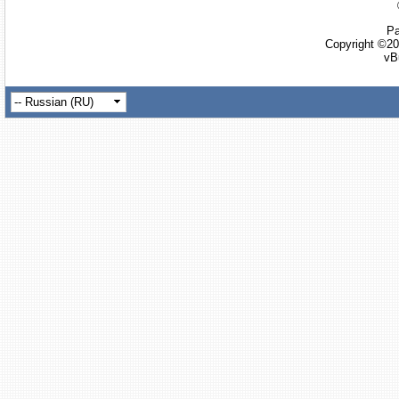
Ра
Copyright ©20
vB