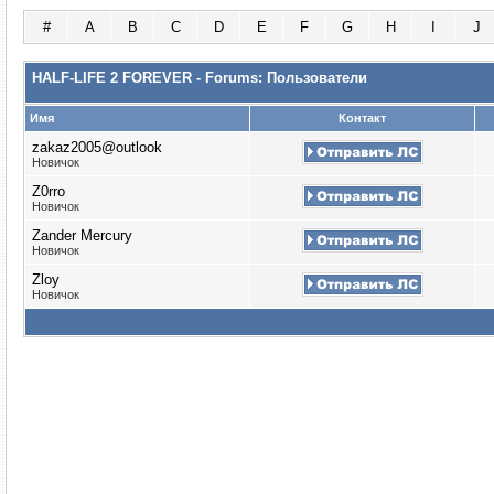
#
A
B
C
D
E
F
G
H
I
J
HALF-LIFE 2 FOREVER - Forums: Пользователи
Имя
Контакт
zakaz2005@outlook
Новичок
Z0rro
Новичок
Zander Mercury
Новичок
Zloy
Новичок