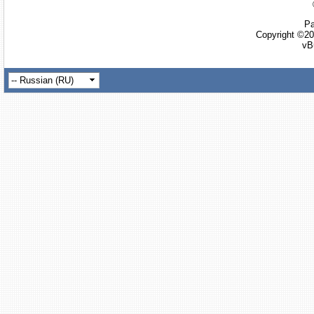
Ра
Copyright ©20
vB