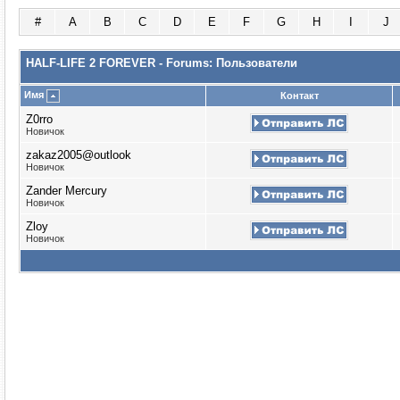
#
A
B
C
D
E
F
G
H
I
J
HALF-LIFE 2 FOREVER - Forums: Пользователи
Имя
Контакт
Z0rro
Новичок
zakaz2005@outlook
Новичок
Zander Mercury
Новичок
Zloy
Новичок