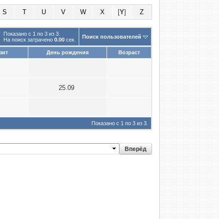
S
T
U
V
W
X
[
Y
]
Z
Показано с 1 по 3 из 3.
Поиск пользователей
На поиск затрачено
0.00
сек.
зит
День рождения
Возраст
4
4
25.09
6
Показано с 1 по 3 из 3.