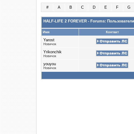
#
A
B
C
D
E
F
G
HALF-LIFE 2 FOREVER - Forums: Пользовател
Имя
Контакт
Yarost
Новичок
Yrikonchik
Новичок
youyou
Новичок