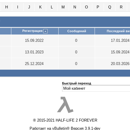
H
I
J
K
L
M
N
O
P
Q
R
и
Регистрация
Сообщений
Последний ви
15.09.2022
0
17.01.202
13.01.2023
0
15.09.202
25.12.2024
0
20.03.202
Быстрый переход
® 2015-2021 HALF-LIFE 2 FOREVER
Работает на vBulletin® Версия 3.9.1-dev