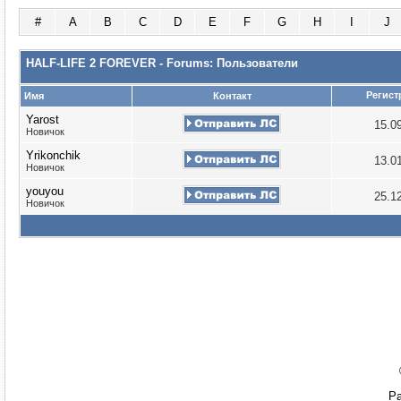
#
A
B
C
D
E
F
G
H
I
J
HALF-LIFE 2 FOREVER - Forums: Пользователи
Регист
Имя
Контакт
Yarost
15.0
Новичок
Yrikonchik
13.0
Новичок
youyou
25.1
Новичок
Ра