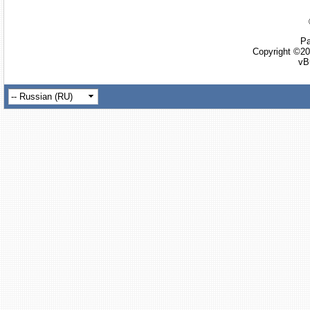
Ра
Copyright ©20
vB