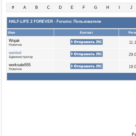
#
A
B
C
D
E
F
G
H
I
J
HALF-LIFE 2 FOREVER - Forums: Пользователи
Имя
Контакт
Рег
Wojak
11.
Новичок
wanted
29.
Администратор
worksale555
19.
Новичок
Ра