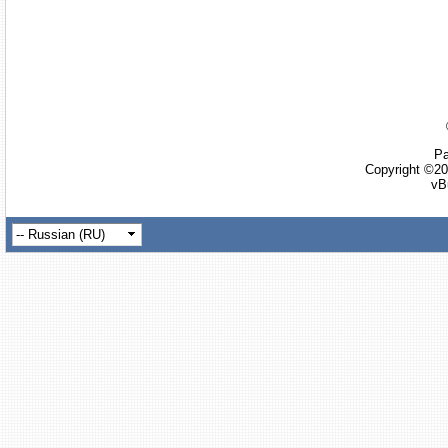
Ра
Copyright ©20
vB