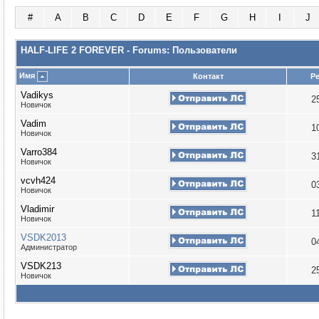
#
A
B
C
D
E
F
G
H
I
J
HALF-LIFE 2 FOREVER - Forums: Пользователи
Имя
Контакт
Р
Vadikys
2
Новичок
Vadim
1
Новичок
Varro384
3
Новичок
vcvh424
0
Новичок
Vladimir
1
Новичок
VSDK2013
0
Администратор
VSDK213
2
Новичок