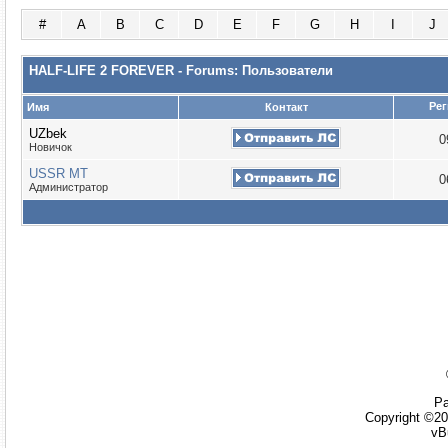
#
A
B
C
D
E
F
G
H
I
J
HALF-LIFE 2 FOREVER - Forums: Пользователи
Рег
Имя
Контакт
UZbek
0
Новичок
USSR MT
0
Администратор
Ра
Copyright ©20
vB