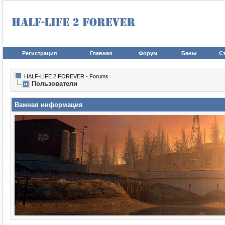
Регистрация
Главная
Форум
Баны
Ст
HALF-LIFE 2 FOREVER - Forums
Пользователи
Важная информация