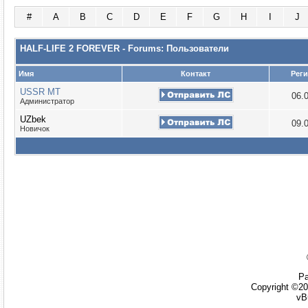
#
A
B
C
D
E
F
G
H
I
J
HALF-LIFE 2 FOREVER - Forums: Пользователи
Имя
Контакт
Рег
USSR MT
06.
Администратор
UZbek
09.
Новичок
Ра
Copyright ©20
vB