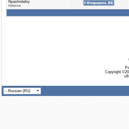
Nyashnitelny
Новичок
Ра
Copyright ©20
vB