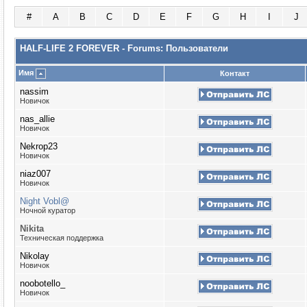
#
A
B
C
D
E
F
G
H
I
J
HALF-LIFE 2 FOREVER - Forums: Пользователи
Имя
Контакт
nassim
Новичок
nas_allie
Новичок
Nekrop23
Новичок
niaz007
Новичок
Night Vobl@
Ночной куратор
Nikita
Техническая поддержка
Nikolay
Новичок
noobotello_
Новичок