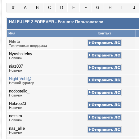
#
A
B
C
D
E
F
G
H
I
J
HALF-LIFE 2 FOREVER - Forums: Пользователи
Имя
Контакт
Nikita
Техническая поддержка
Nyashnitelny
Новичок
niaz007
Новичок
Night Vobl@
Ночной куратор
noobotello_
Новичок
Nekrop23
Новичок
nassim
Новичок
nas_allie
Новичок