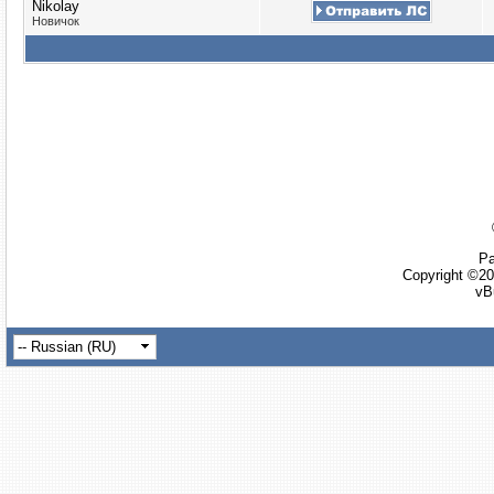
Nikolay
Новичок
Ра
Copyright ©20
vB