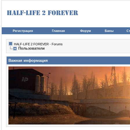
Регистрация
Главная
Форум
Баны
Ст
HALF-LIFE 2 FOREVER - Forums
Пользователи
Важная информация