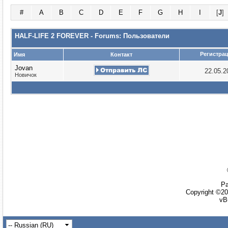
#
A
B
C
D
E
F
G
H
I
[
J
]
HALF-LIFE 2 FOREVER - Forums: Пользователи
Регистра
Имя
Контакт
Jovan
22.05.
Новичок
Ра
Copyright ©20
vB