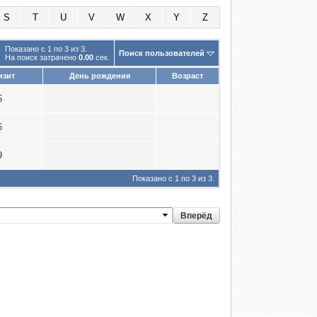
S
T
U
V
W
X
Y
Z
Показано с 1 по 3 из 3.
Поиск пользователей
На поиск затрачено
0.00
сек.
изит
День рождения
Возраст
5
6
9
Показано с 1 по 3 из 3.