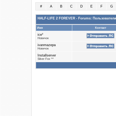
#
A
B
C
D
E
F
G
HALF-LIFE 2 FOREVER - Forums: Пользовател
Имя
Контакт
ice³
Новичок
ivanmazepa
Новичок
Installserver
Silver Fox ^^