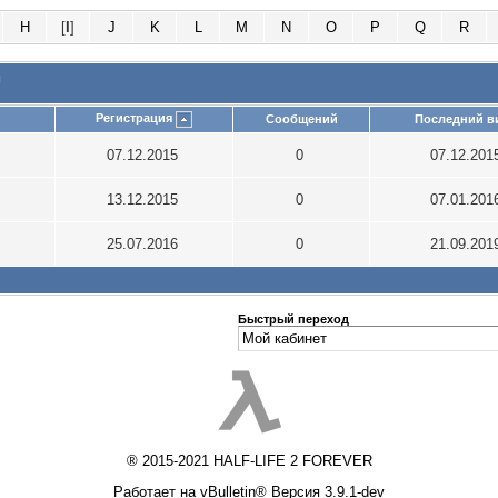
H
[
I
]
J
K
L
M
N
O
P
Q
R
и
Регистрация
Сообщений
Последний в
07.12.2015
0
07.12.201
13.12.2015
0
07.01.201
25.07.2016
0
21.09.201
Быстрый переход
® 2015-2021 HALF-LIFE 2 FOREVER
Работает на vBulletin® Версия 3.9.1-dev