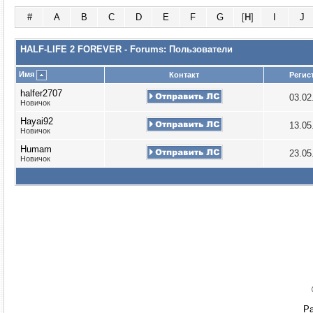
#
A
B
C
D
E
F
G
[
H
]
I
J
HALF-LIFE 2 FOREVER - Forums: Пользователи
Имя
Контакт
Регис
halfer2707
03.02
Новичок
Hayai92
13.05
Новичок
Humam
23.05
Новичок
Ра