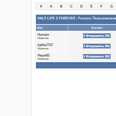
#
A
B
C
D
E
F
G
HALF-LIFE 2 FOREVER - Forums: Пользовател
Имя
Контакт
Humam
Новичок
halfer2707
Новичок
Hayai92
Новичок