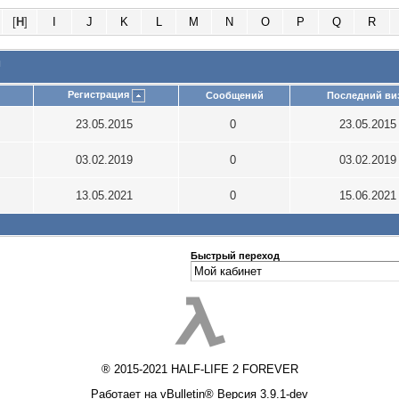
[
H
]
I
J
K
L
M
N
O
P
Q
R
и
Регистрация
Сообщений
Последний ви
23.05.2015
0
23.05.201
03.02.2019
0
03.02.201
13.05.2021
0
15.06.202
Быстрый переход
® 2015-2021 HALF-LIFE 2 FOREVER
Работает на vBulletin® Версия 3.9.1-dev