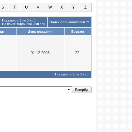
S
T
U
V
W
X
Y
Z
Показано с 1 по 3 из 3.
Поиск пользователей
На поиск затрачено
0.00
сек.
зит
День рождения
Возраст
5
9
01.12.2003
22
1
Показано с 1 по 3 из 3.