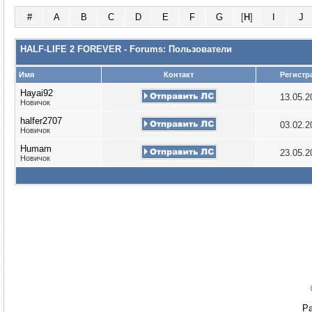
#
A
B
C
D
E
F
G
[
H
]
I
J
HALF-LIFE 2 FOREVER - Forums: Пользователи
Имя
Контакт
Регистр
Hayai92
13.05.
Новичок
halfer2707
03.02.
Новичок
Humam
23.05.
Новичок
Ра