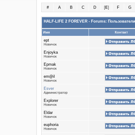
#
A
B
C
D
[
E
]
F
G
HALF-LIFE 2 FOREVER - Forums: Пользовател
Имя
Контакт
ept
Новичок
Enjoyka
Новичок
Epmak
Новичок
em@il
Новичок
Esver
Администратор
Explorer
Новичок
Eldar
Новичок
euphoria
Новичок