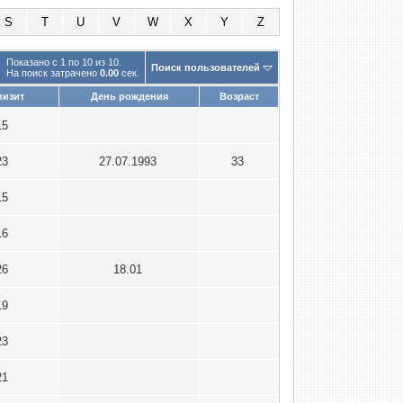
S
T
U
V
W
X
Y
Z
Показано с 1 по 10 из 10.
Поиск пользователей
На поиск затрачено
0.00
сек.
визит
День рождения
Возраст
15
23
27.07.1993
33
15
16
26
18.01
19
23
21