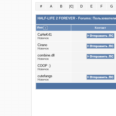
#
A
B
[
C
]
D
E
F
G
HALF-LIFE 2 FOREVER - Forums: Пользовател
Имя
Контакт
CaHeK41
Новичок
Cirano
Новичок
combine.dll
Новичок
COOP :)
Новичок
cutefangs
Новичок