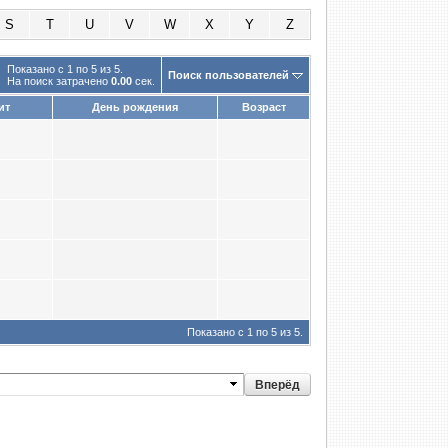
S
T
U
V
W
X
Y
Z
Показано с 1 по 5 из 5.
Поиск пользователей
На поиск затрачено
0.00
сек.
ит
День рождения
Возраст
Показано с 1 по 5 из 5.