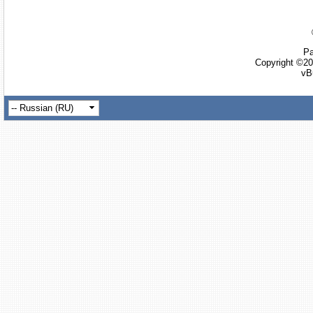
Ра
Copyright ©20
vB