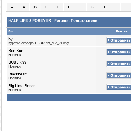
#
A
[
B
]
C
D
E
F
G
H
I
J
HALF-LIFE 2 FOREVER - Forums: Пользователи
Имя
Контакт
by
Куратор сервера TF2 #2 dm_due_v1 only
Bon-Bun
Новичок
BUBLIK$$
Новичок
Blackheart
Новичок
Big Lime Boner
Новичок