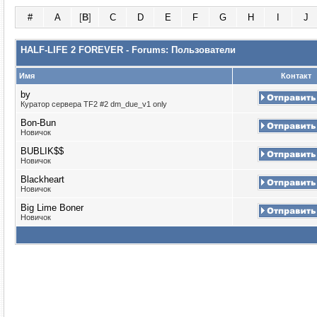
#
A
[
B
]
C
D
E
F
G
H
I
J
HALF-LIFE 2 FOREVER - Forums: Пользователи
Имя
Контакт
by
Куратор сервера TF2 #2 dm_due_v1 only
Bon-Bun
Новичок
BUBLIK$$
Новичок
Blackheart
Новичок
Big Lime Boner
Новичок