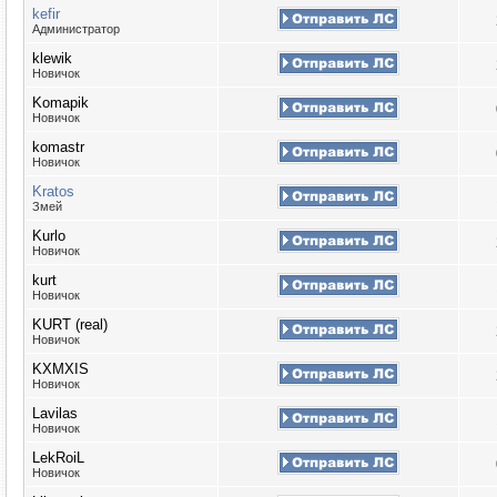
kefir
Администратор
klewik
Новичок
Komapik
Новичок
komastr
Новичок
Kratos
Змей
Kurlo
Новичок
kurt
Новичок
KURT (real)
Новичок
KXMXIS
Новичок
Lavilas
Новичок
LekRoiL
Новичок