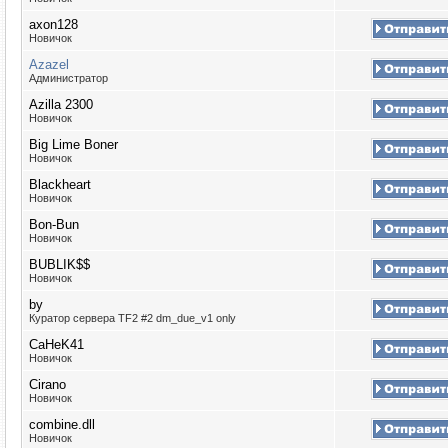
axon128
Новичок
Azazel
Администратор
Azilla 2300
Новичок
Big Lime Boner
Новичок
Blackheart
Новичок
Bon-Bun
Новичок
BUBLIK$$
Новичок
by
Куратор сервера TF2 #2 dm_due_v1 only
CaHeK41
Новичок
Cirano
Новичок
combine.dll
Новичок