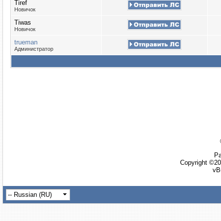
Tiref
Новичок
Tiwas
Новичок
trueman
Администратор
Ра
Copyright ©20
vB