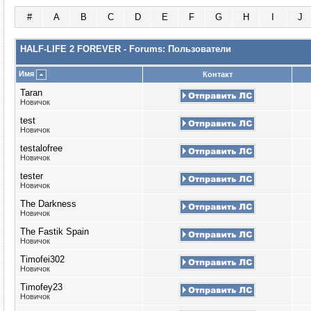
#
A
B
C
D
E
F
G
H
I
J
HALF-LIFE 2 FOREVER - Forums: Пользователи
Имя
Контакт
Taran
Новичок
test
Новичок
testalofree
Новичок
tester
Новичок
The Darkness
Новичок
The Fastik Spain
Новичок
Timofei302
Новичок
Timofey23
Новичок