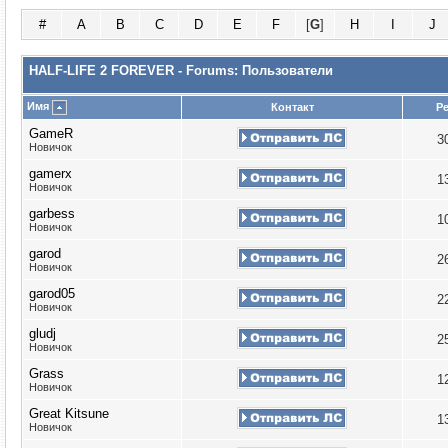
#
A
B
C
D
E
F
[
G
]
H
I
J
HALF-LIFE 2 FOREVER - Forums: Пользователи
Имя
Контакт
Р
GameR
3
Новичок
gamerx
1
Новичок
garbess
1
Новичок
garod
2
Новичок
garod05
2
Новичок
gludj
2
Новичок
Grass
1
Новичок
Great Kitsune
1
Новичок