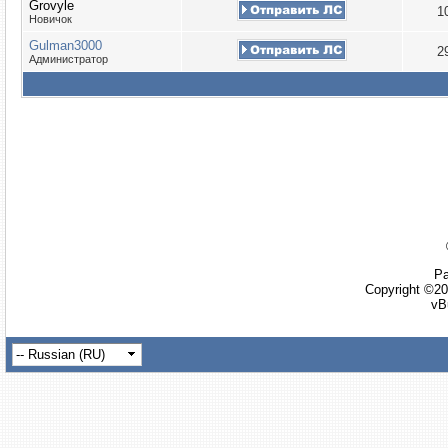
Grovyle
1
Новичок
Gulman3000
2
Администратор
Ра
Copyright ©20
vB