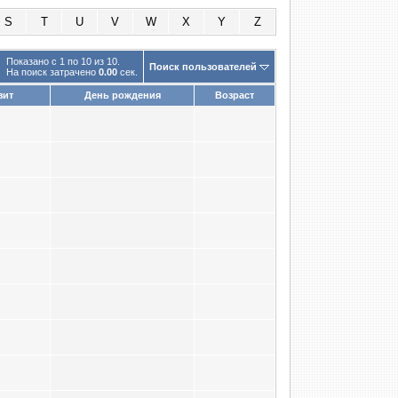
S
T
U
V
W
X
Y
Z
Показано с 1 по 10 из 10.
Поиск пользователей
На поиск затрачено
0.00
сек.
зит
День рождения
Возраст
7
2
6
6
6
2
7
7