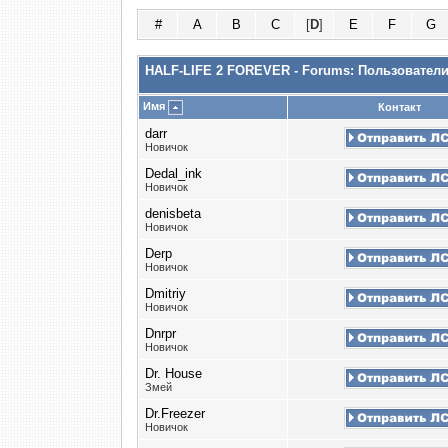
#
A
B
C
[
D
]
E
F
G
HALF-LIFE 2 FOREVER - Forums: Пользовател
Имя
Контакт
darr
Новичок
Dedal_ink
Новичок
denisbeta
Новичок
Derp
Новичок
Dmitriy
Новичок
Dnrpr
Новичок
Dr. House
Змей
Dr.Freezer
Новичок