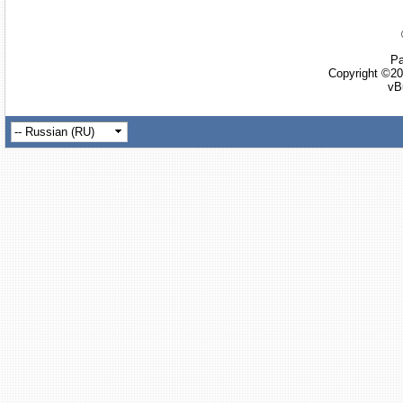
Ра
Copyright ©20
vB