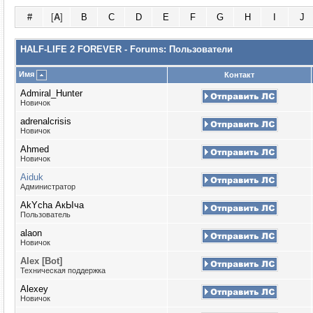
#
[
A
]
B
C
D
E
F
G
H
I
J
HALF-LIFE 2 FOREVER - Forums: Пользователи
Имя
Контакт
Admiral_Hunter
Новичок
adrenalcrisis
Новичок
Ahmed
Новичок
Aiduk
Администратор
AkYcha АкЫча
Пользователь
alaon
Новичок
Alex [Bot]
Техническая поддержка
Alexey
Новичок