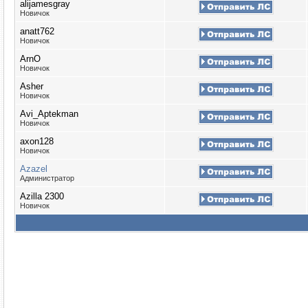
alijamesgray
Новичок
anatt762
Новичок
ArnO
Новичок
Asher
Новичок
Avi_Aptekman
Новичок
axon128
Новичок
Azazel
Администратор
Azilla 2300
Новичок