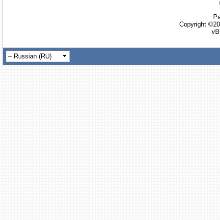
Ра
Copyright ©20
vB