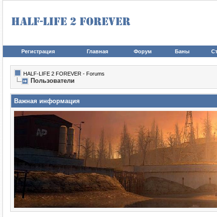
Регистрация
Главная
Форум
Баны
Ст
HALF-LIFE 2 FOREVER - Forums
Пользователи
Важная информация