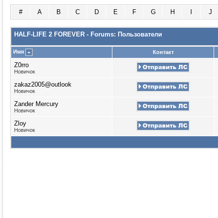
#
A
B
C
D
E
F
G
H
I
J
HALF-LIFE 2 FOREVER - Forums: Пользователи
Имя
Контакт
Z0rro
Новичок
zakaz2005@outlook
Новичок
Zander Mercury
Новичок
Zloy
Новичок