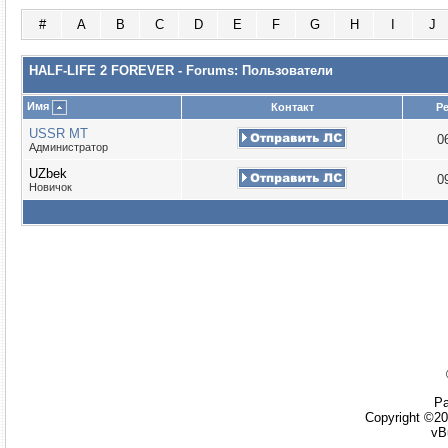
#
A
B
C
D
E
F
G
H
I
J
HALF-LIFE 2 FOREVER - Forums: Пользователи
Имя
Контакт
Р
USSR MT
0
Администратор
UZbek
0
Новичок
Ра
Copyright ©20
vB