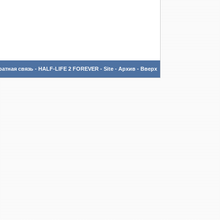
атная связь
-
HALF-LIFE 2 FOREVER - Site
-
Архив
-
Вверх