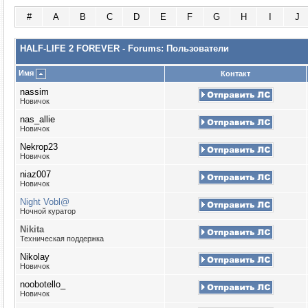
#
A
B
C
D
E
F
G
H
I
J
HALF-LIFE 2 FOREVER - Forums: Пользователи
Имя
Контакт
nassim
Новичок
nas_allie
Новичок
Nekrop23
Новичок
niaz007
Новичок
Night Vobl@
Ночной куратор
Nikita
Техническая поддержка
Nikolay
Новичок
noobotello_
Новичок