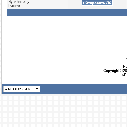
Nyashnitelny
Новичок
Ра
Copyright ©20
vB