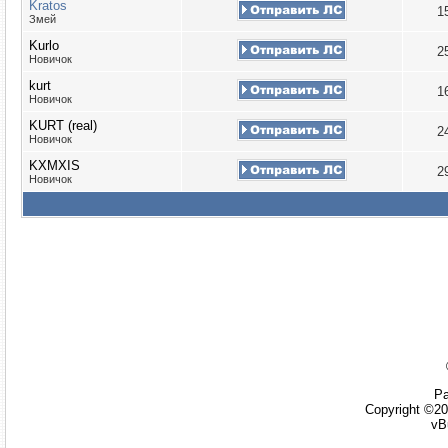
Kratos
1
Змей
Kurlo
2
Новичок
kurt
1
Новичок
KURT (real)
2
Новичок
KXMXIS
2
Новичок
Ра
Copyright ©20
vB