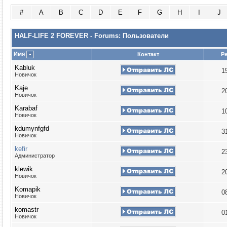
#
A
B
C
D
E
F
G
H
I
J
HALF-LIFE 2 FOREVER - Forums: Пользователи
Имя
Контакт
Р
Kabluk
1
Новичок
Kaje
2
Новичок
Karabaf
1
Новичок
kdumynfgfd
3
Новичок
kefir
2
Администратор
klewik
2
Новичок
Komapik
0
Новичок
komastr
0
Новичок