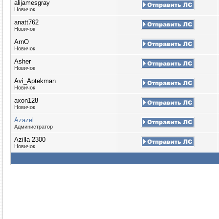
alijamesgray
Новичок
anatt762
Новичок
ArnO
Новичок
Asher
Новичок
Avi_Aptekman
Новичок
axon128
Новичок
Azazel
Администратор
Azilla 2300
Новичок