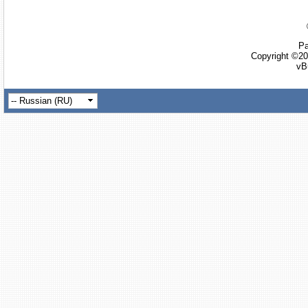
Ра
Copyright ©20
vB