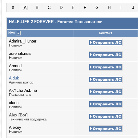
#
[
A
]
B
C
D
E
F
G
H
I
J
HALF-LIFE 2 FOREVER - Forums: Пользователи
Имя
Контакт
Admiral_Hunter
Новичок
adrenalcrisis
Новичок
Ahmed
Новичок
Aiduk
Администратор
AkYcha АкЫча
Пользователь
alaon
Новичок
Alex [Bot]
Техническая поддержка
Alexey
Новичок