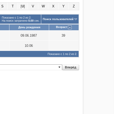
S
T
[
U
]
V
W
X
Y
Z
Показано с 1 по 2 из 2.
Поиск пользователей
На поиск затрачено
0.00
сек.
Возраст
День рождения
09.06.1987
39
10.06
Показано с 1 по 2 из 2.