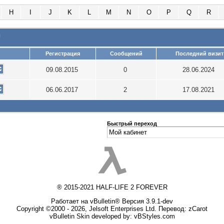
H
I
J
K
L
M
N
O
P
Q
R
и
Регистрация
Сообщений
Последний визит
09.08.2015
0
28.06.2024
06.06.2017
2
17.08.2021
Быстрый переход
® 2015-2021 HALF-LIFE 2 FOREVER
Работает на vBulletin® Версия 3.9.1-dev
Copyright ©2000 - 2026, Jelsoft Enterprises Ltd. Перевод:
zCarot
vBulletin Skin developed by: vBStyles.com