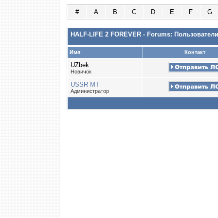
#
A
B
C
D
E
F
G
HALF-LIFE 2 FOREVER - Forums: Пользовател
Имя
Контакт
UZbek
Новичок
USSR MT
Администратор