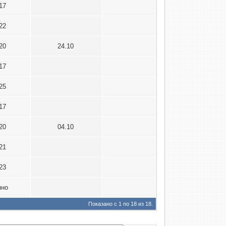
017
022
020
24.10
017
025
017
020
04.10
021
023
пно
Показано с 1 по 18 из 18.