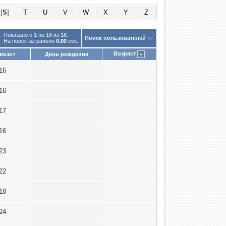
[
S
]
T
U
V
W
X
Y
Z
Показано с 1 по 18 из 18.
Поиск пользователей
На поиск затрачено
0.00
сек.
Возраст
визит
День рождения
016
016
017
016
023
022
018
024