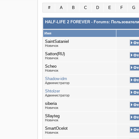
#
A
B
C
D
E
F
G
HALF-LIFE 2 FOREVER - Forums: Пользовател
Имя
SaintSataniel
Новичок
Satton(RU)
Новичок
Scheo
Новичок
Shadow-idm
Администратор
Shtolzer
Администратор
siberia
Новичок
Sllayteg
Новичок
SmartOcelot
Новичок