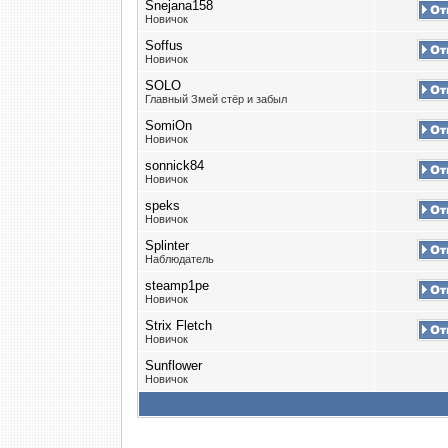
Snejana158
Новичок
Soffus
Новичок
SOLO
Главный Змей стёр и забыл
SomiOn
Новичок
sonnick84
Новичок
speks
Новичок
Splinter
Наблюдатель
steamp1pe
Новичок
Strix Fletch
Новичок
Sunflower
Новичок